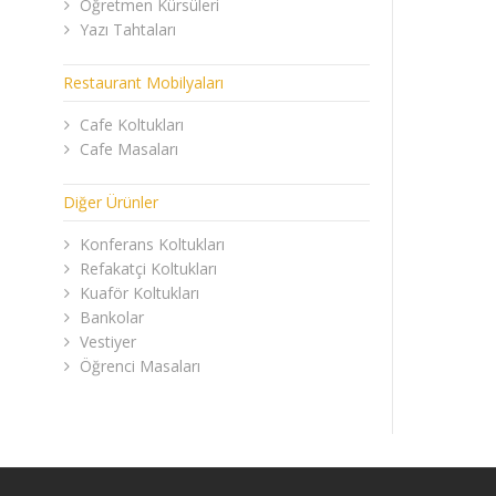
Öğretmen Kürsüleri
Yazı Tahtaları
Restaurant Mobilyaları
Cafe Koltukları
Cafe Masaları
Diğer Ürünler
Konferans Koltukları
Refakatçi Koltukları
Kuaför Koltukları
Bankolar
Vestiyer
Öğrenci Masaları