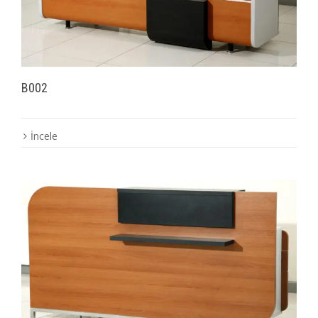
B002
İncele