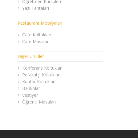
Öğretmen Kürsüleri
Yazı Tahtaları
Restaurant Mobilyaları
Cafe Koltukları
Cafe Masaları
Diğer Ürünler
Konferans Koltukları
Refakatçi Koltukları
Kuaför Koltukları
Bankolar
Vestiyer
Öğrenci Masaları