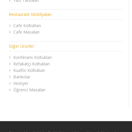
Yazı Tahtaları
Restaurant Mobilyaları
Cafe Koltukları
Cafe Masaları
Diğer Ürünler
Konferans Koltukları
Refakatçi Koltukları
Kuaför Koltukları
Bankolar
Vestiyer
Öğrenci Masaları