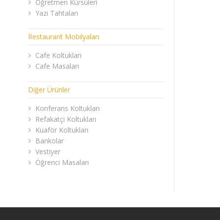
Öğretmen Kürsüleri
Yazı Tahtaları
Restaurant Mobilyaları
Cafe Koltukları
Cafe Masaları
Diğer Ürünler
Konferans Koltukları
Refakatçi Koltukları
Kuaför Koltukları
Bankolar
Vestiyer
Öğrenci Masaları