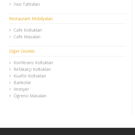
Yazı Tahtaları
Restaurant Mobilyaları
Cafe Koltukları
Cafe Masaları
Diğer Ürünler
Konferans Koltukları
Refakatçi Koltukları
Kuaför Koltukları
Bankolar
Vestiyer
Öğrenci Masaları