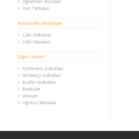
Öğretmen Kürsüleri
Yazı Tahtaları
Restaurant Mobilyaları
Cafe Koltukları
Cafe Masaları
Diğer Ürünler
Konferans Koltukları
Refakatçi Koltukları
Kuaför Koltukları
Bankolar
Vestiyer
Öğrenci Masaları