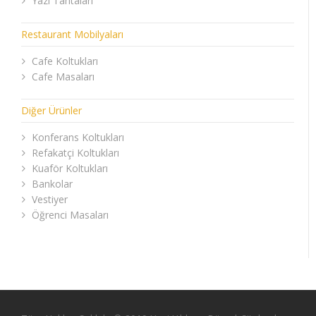
Yazı Tahtaları
Restaurant Mobilyaları
Cafe Koltukları
Cafe Masaları
Diğer Ürünler
Konferans Koltukları
Refakatçi Koltukları
Kuaför Koltukları
Bankolar
Vestiyer
Öğrenci Masaları