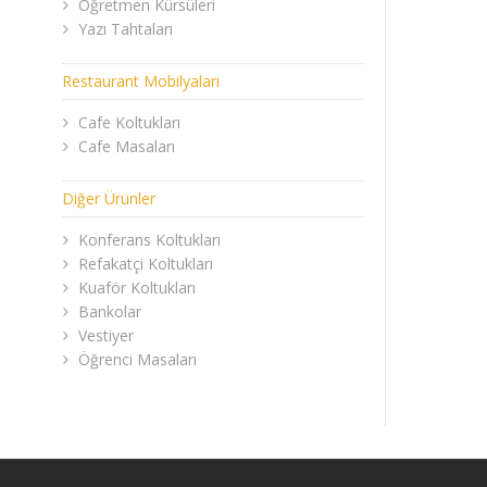
Öğretmen Kürsüleri
Yazı Tahtaları
Restaurant Mobilyaları
Cafe Koltukları
Cafe Masaları
Diğer Ürünler
Konferans Koltukları
Refakatçi Koltukları
Kuaför Koltukları
Bankolar
Vestiyer
Öğrenci Masaları