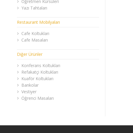
Öğretmen Kürsüleri
Yazı Tahtaları
Restaurant Mobilyaları
Cafe Koltukları
Cafe Masaları
Diğer Ürünler
Konferans Koltukları
Refakatçi Koltukları
Kuaför Koltukları
Bankolar
Vestiyer
Öğrenci Masaları