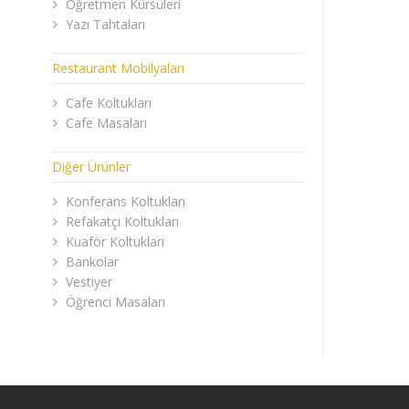
Öğretmen Kürsüleri
Yazı Tahtaları
Restaurant Mobilyaları
Cafe Koltukları
Cafe Masaları
Diğer Ürünler
Konferans Koltukları
Refakatçi Koltukları
Kuaför Koltukları
Bankolar
Vestiyer
Öğrenci Masaları