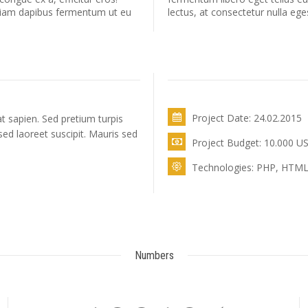
diam dapibus fermentum ut eu
lectus, at consectetur nulla ege
Project Date: 24.02.2015
t sapien. Sed pretium turpis
ed laoreet suscipit. Mauris sed
Project Budget: 10.000 U
Technologies: PHP, HTML,
Numbers