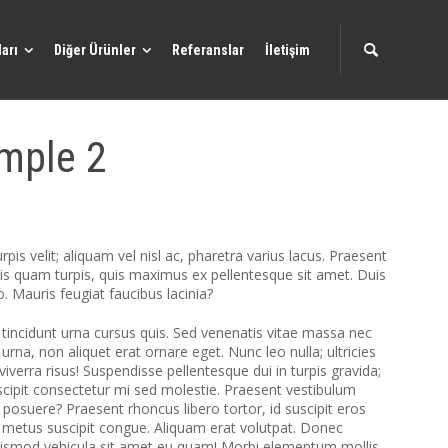
arı
Diğer Ürünler
Referanslar
İletişim
ample 2
pis velit; aliquam vel nisl ac, pharetra varius lacus. Praesent
ttis quam turpis, quis maximus ex pellentesque sit amet. Duis
o. Mauris feugiat faucibus lacinia?
 tincidunt urna cursus quis. Sed venenatis vitae massa nec
na, non aliquet erat ornare eget. Nunc leo nulla; ultricies
viverra risus! Suspendisse pellentesque dui in turpis gravida;
uscipit consectetur mi sed molestie. Praesent vestibulum
posuere? Praesent rhoncus libero tortor, id suscipit eros
 metus suscipit congue. Aliquam erat volutpat. Donec
uismod vehicula sit amet eu quam! Morbi elementum mollis