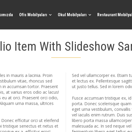
kımızda
Ofis Mobilyaları
Okul Mobilyaları
Restaurant Mobilyal
lio Item With Slideshow S
s in mauris a lacinia. Proin
Sed vel ullamcorper ex. Etiam tur
estibulum vitae, rhoncus sed
et lectus ex. Pellentesque sagi
am in accumsan tortor. Praesent
ut justo tellus. Sed in lorem odi
s, at varius eros odio ac lacus!
 eu at orci. Praesent orci odio,
Fusce accumsan tristique ex, id
Aliquam urna massa, ultrices
porta. Donec scelerisque quam ur
eget urna vestibulum, convallis 
vel iaculis enim rutrum. Duis s
. Donec efficitur orci ut eleifend
libero porta massa ullamcorper 
 tristique senectus et netus et
malesuada ac. In sed neque vel
 congue ex a, efficitur eros!
fermentum libero eget tellus e