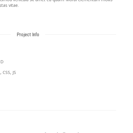
stas vitae.
Project Info
SD
 CSS, JS