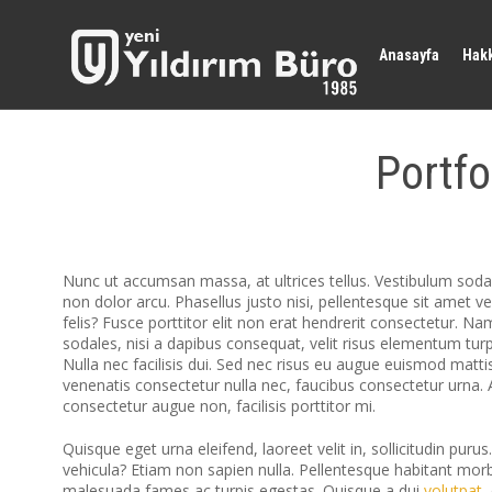
Anasayfa
Hak
Portfo
Nunc ut accumsan massa, at ultrices tellus. Vestibulum sodale
non dolor arcu. Phasellus justo nisi, pellentesque sit amet v
felis? Fusce porttitor elit non erat hendrerit consectetur. N
sodales, nisi a dapibus consequat, velit risus elementum turpi
Nulla nec facilisis dui. Sed nec risus eu augue euismod mattis
venenatis consectetur nulla nec, faucibus consectetur urna. 
consectetur augue non, facilisis porttitor mi.
Quisque eget urna eleifend, laoreet velit in, sollicitudin purus
vehicula? Etiam non sapien nulla. Pellentesque habitant morbi
malesuada fames ac turpis egestas. Quisque a dui
volutpat
,